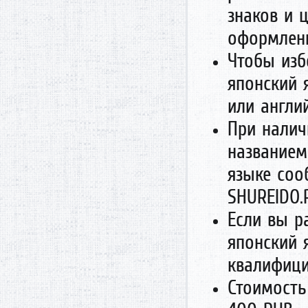
знаков и 
оформлени
Чтобы изб
японский 
или англи
При налич
названием
языке соо
SHUREIDO.
Если вы р
японский 
квалифиц
Стоимость