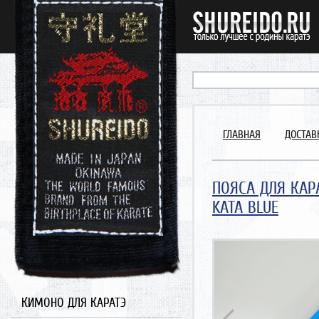
ГЛАВНАЯ
ДОСТАВ
ПОЯСА ДЛЯ КАР
KATA BLUE
Could not extract width/heig
https://www.shureido.ru/con
Traced measures: width:0px, h
КИМОНО ДЛЯ КАРАТЭ