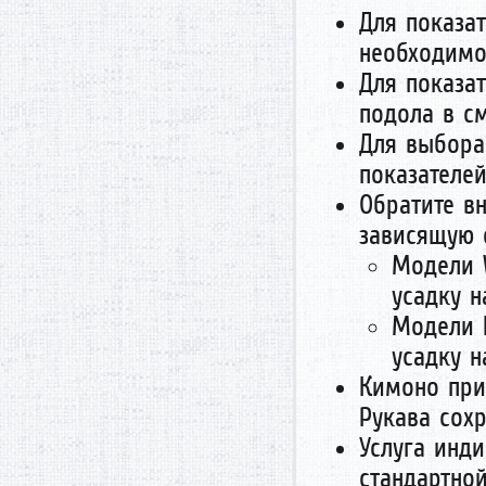
Для показат
необходимо
Для показа
подола в см
Для выбора 
показателей
Обратите вн
зависящую о
Модели 
усадку н
Модели K
усадку н
Кимоно при 
Рукава сох
Услуга инд
стандартно