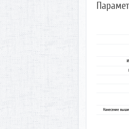
Парамет
И
Нанесение выши