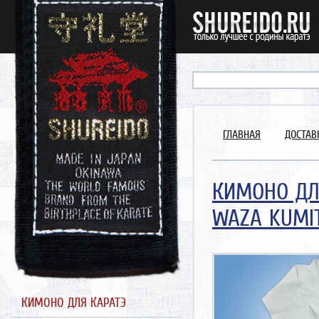
ГЛАВНАЯ
ДОСТАВ
КИМОНО ДЛ
WAZA KUMI
Could not extract width/heig
https://www.shureido.ru/con
Traced measures: width:0px, h
КИМОНО ДЛЯ КАРАТЭ