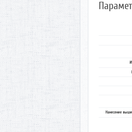
Парамет
И
Нанесение выши