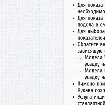
Для показат
необходимо
Для показа
подола в см
Для выбора 
показателей
Обратите вн
зависящую о
Модели 
усадку н
Модели K
усадку н
Кимоно при 
Рукава сох
Услуга инд
стандартно