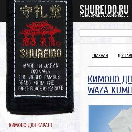
ГЛАВНАЯ
ДОСТАВ
КИМОНО ДЛ
WAZA KUMI
Could not extract width/heig
https://www.shureido.ru/con
Traced measures: width:0px, h
КИМОНО ДЛЯ КАРАТЭ